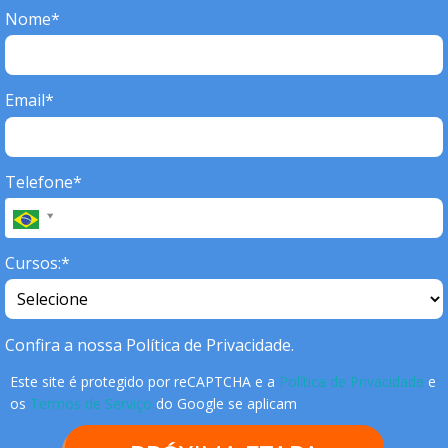
Nome*
Email*
Telefone*
Cursos:*
Confira a nossa Política de Privacidade.
Este site é protegido por reCAPTCHA e a
Política de Privacidade
e
os
Termos de Serviço
do Google se aplicam